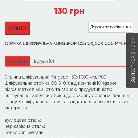
130
грн
Стрічка
Додати до порівняння
КУПИТИ
шліфувальна
Klingspor
Зв'язатися з нами
CS310X,
СТРІЧКА ШЛІФУВАЛЬНА KLINGSPOR CS310X, 50Х1000 ММ, P 80
50х1000
мм,
P
Описання
Відгуки (0)
80
quantity
Стрічка шліфувальна Klingspor 50х1000 мм, P80
Шліфувальна стрічка CS 310 X від компанії Klingspor
відрізняється міцністю та гарною продуктивністю
шліфування. Завдяки стійкій до розриву основі із тканини
класу X шліфувальна стрічка придатна для обробки таких
матеріалів:
вуглецева сталь;
нержавіюча сталь;
кольорові метали;