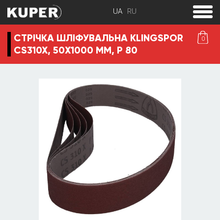
toggle
menu
СТРІЧКА ШЛІФУВАЛЬНА KLINGSPOR
0
CS310X, 50Х1000 ММ, P 80