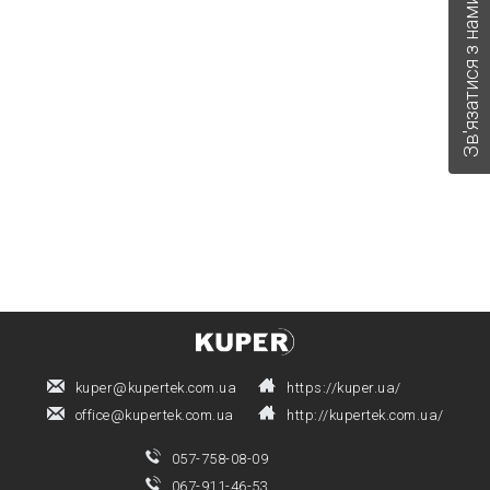
Зв'язатися з нами
kuper@kupertek.com.ua
https://kuper.ua/
office@kupertek.com.ua
http://kupertek.com.ua/
057-758-08-09
067-911-46-53