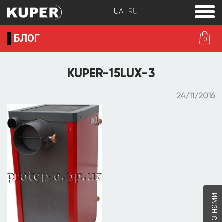
toggle
menu
БЛОГ
0
KUPER-15LUX-3
24/11/2016