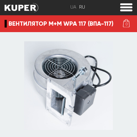
toggle
menu
ВЕНТИЛЯТОР М+М WPA 117 (ВПА-117)
0