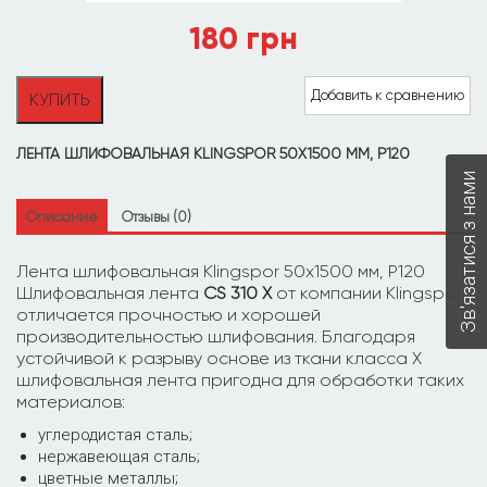
180
грн
Количество
Добавить к сравнению
КУПИТЬ
товара
Лента
шлифовальная
ЛЕНТА ШЛИФОВАЛЬНАЯ KLINGSPOR 50Х1500 ММ, P120
Klingspor
Зв'язатися з нами
CS310X,
50х1500
Описание
Отзывы (0)
мм,
P120
Лента шлифовальная Klingspor 50х1500 мм, P120
Шлифовальная лента
CS 310 X
от компании Klingspor
отличается прочностью и хорошей
производительностью шлифования. Благодаря
устойчивой к разрыву основе из ткани класса X
шлифовальная лента пригодна для обработки таких
материалов:
углеродистая сталь;
нержавеющая сталь;
цветные металлы;