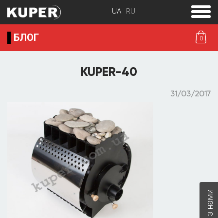
toggle
menu
БЛОГ
0
KUPER-40
31/03/2017