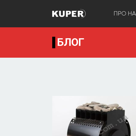
ПРО Н
БЛОГ