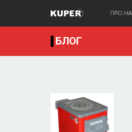
ПРО Н
БЛОГ