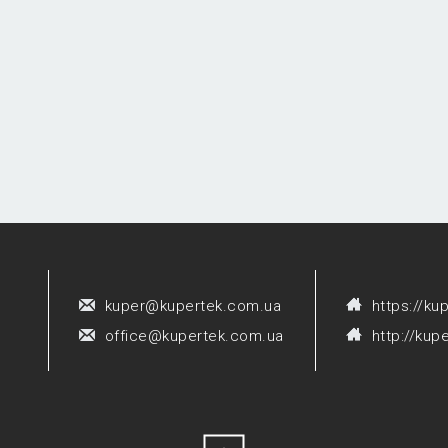
kuper@kupertek.com.ua
https://ku
office@kupertek.com.ua
http://kup