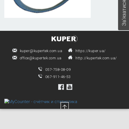
Зв'язатися з нами
kuper@kupertek.com.ua
https://kuper.ua/
office@kupertek.com.ua
http://kupertek.com.ua/
057-758-08-09
067-911-46-53