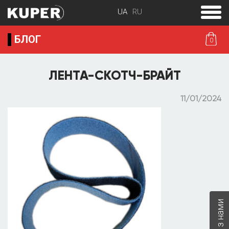
toggle
menu
БЛОГ
0
ЛЕНТА-СКОТЧ-БРАЙТ
11/01/2024