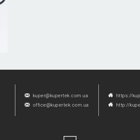
kuper@kupertek.com.ua
https://ku
office@kupertek.com.ua
http://kup