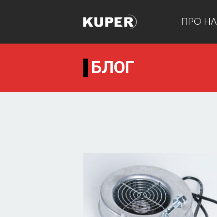
ПРО Н
БЛОГ